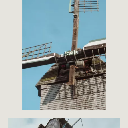
smet
restauratie
hauwer
restauratie