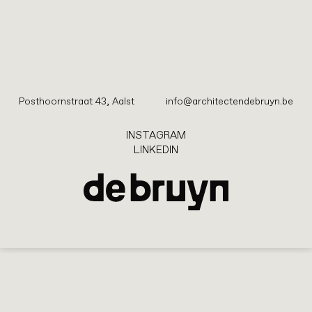
ledois
restauratie
Posthoornstraat 43, Aalst
info@architectendebruyn.be
INSTAGRAM
INSTAGRAM
LINKEDIN
LINKEDIN
Posthoornstraat 43, Aalst
info@architectendebruyn.be