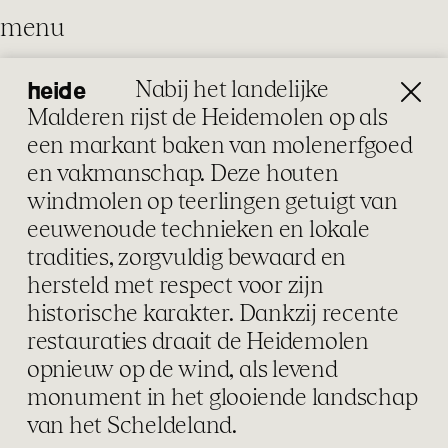
menu
Nabij het landelijke
heide
restauratie
Malderen rijst de Heidemolen op als
Onze restauraties combineren
een markant baken van molenerfgoed
vakmanschap met hedendaagse
en vakmanschap. Deze houten
inzichten. Met respect voor het erfgoed
windmolen op teerlingen getuigt van
herstellen we gebouwen en maken we
eeuwenoude technieken en lokale
ze toekomstklaar — zorgvuldig,
architectuur
restauratie
tradities, zorgvuldig bewaard en
duurzaam en met oog voor detail.
hersteld met respect voor zijn
Soms vloeit restauratie over in
historische karakter. Dankzij recente
architectuur: ingrepen die het erfgoed
restauraties draait de Heidemolen
versterken en het gebouw klaar maken
opnieuw op de wind, als levend
voor de volgende generaties.
monument in het glooiende landschap
van het Scheldeland.