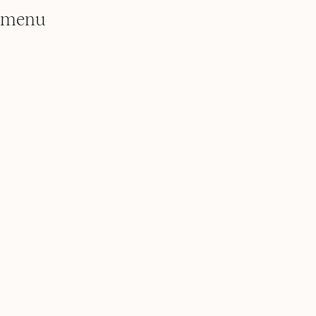
menu
architectuur
restauratie