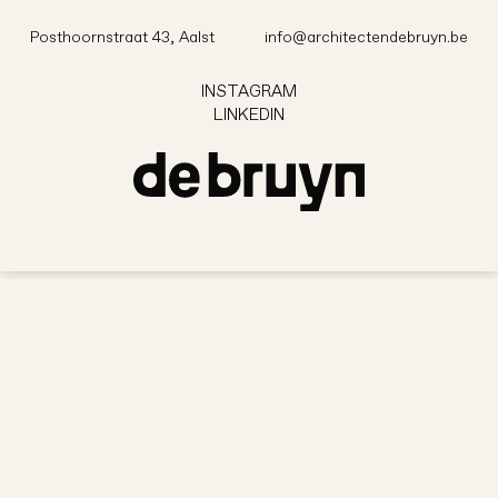
Posthoornstraat 43, Aalst
info@architectendebruyn.be
INSTAGRAM
INSTAGRAM
LINKEDIN
LINKEDIN
Posthoornstraat 43, Aalst
info@architectendebruyn.be
INSTAGRAM
LINKEDIN