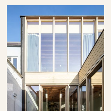
wal
architectuur
lust
architectuur