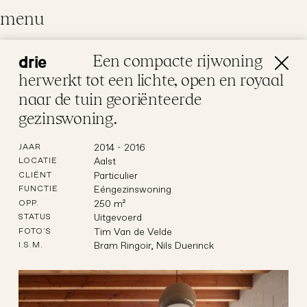
menu
Een compacte rijwoning
drie
architectuur
herwerkt tot een lichte, open en royaal
We ontwerpen tijdloze en functionele
naar de tuin georiënteerde
ruimtes die de essentie van de plek
gezinswoning.
respecteren. Elk project vertaalt de
klantwens en de bestaande identiteit in
2014 - 2016
JAAR
een uitgebalanceerd geheel van
Aalst
LOCATIE
architectuur
restauratie
Particulier
CLIËNT
eerlijke materialen en verfijnde details.
Eéngezinswoning
FUNCTIE
250 m²
OPP.
Uitgevoerd
STATUS
Tim Van de Velde
FOTO'S
Bram Ringoir, Nils Duerinck
I.S.M.