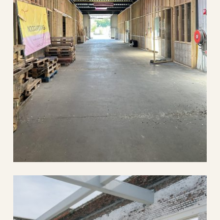
wal
architectuur
lust
architectuur