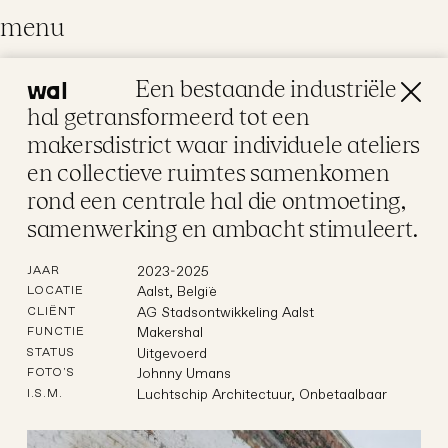
menu
Een bestaande industriële
wal
architectuur
hal getransformeerd tot een
We ontwerpen tijdloze en functionele
makersdistrict waar individuele ateliers
ruimtes die de essentie van de plek
en collectieve ruimtes samenkomen
respecteren. Elk project vertaalt de
rond een centrale hal die ontmoeting,
klantwens en de bestaande identiteit in
samenwerking en ambacht stimuleert.
een uitgebalanceerd geheel van
architectuur
restauratie
eerlijke materialen en verfijnde details.
2023-2025
JAAR
Aalst, België
LOCATIE
AG Stadsontwikkeling Aalst
CLIËNT
Makershal
FUNCTIE
Uitgevoerd
STATUS
Johnny Umans
FOTO'S
Luchtschip Architectuur, Onbetaalbaar
I.S.M.