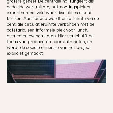
grotere geheel. De centrale hal fungeert als
gedeelde werkruimte, ontmoetingsplek en
experimenteel veld waar disciplines elkaar
kruisen. Aansluitend wordt deze ruimte via de
centrale circulatieruimte verbonden met de
peper
cafetaria, een informele plek voor lunch,
architectuur
overleg en evenementen. Hier verschuift de
focus van produceren naar ontmoeten, en
wordt de sociale dimensie van het project
expliciet gemaakt.