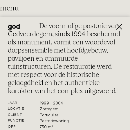
menu
De voormalige pastorie van
god
restauratie
Godveerdegem, sinds 1994 beschermd
Onze restauraties combineren
als monument, vormt een waardevol
vakmanschap met hedendaagse
dorpsensemble met hoofdgebouw,
inzichten. Met respect voor het erfgoed
paviljoen en ommuurde
herstellen we gebouwen en maken we
tuinstructuren. De restauratie werd
ze toekomstklaar — zorgvuldig,
architectuur
restauratie
met respect voor de historische
duurzaam en met oog voor detail.
gelaagdheid en het authentieke
Soms vloeit restauratie over in
karakter van het complex uitgevoerd.
architectuur: ingrepen die het erfgoed
versterken en het gebouw klaar maken
1999 - 2004
JAAR
voor de volgende generaties.
Zottegem
LOCATIE
Particulier
CLIËNT
Pastoriewoning
FUNCTIE
750 m²
OPP.