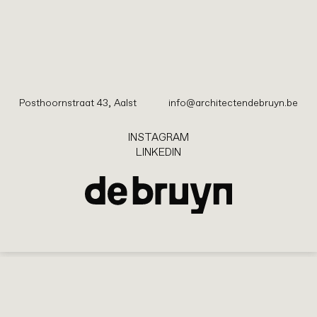
ledois
restauratie
Posthoornstraat 43, Aalst
info@architectendebruyn.be
INSTAGRAM
INSTAGRAM
LINKEDIN
LINKEDIN
Posthoornstraat 43, Aalst
info@architectendebruyn.be