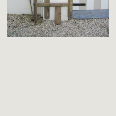
smet
restauratie
hauwer
restauratie